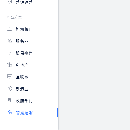
营销运营
在
线
申
行业方案
请、
流
智慧校园
程
审
服务业
批、
车
贸易零售
辆
使
房地产
用
情
互联网
况
等
制造业
功
能。
政府部门
物流运输