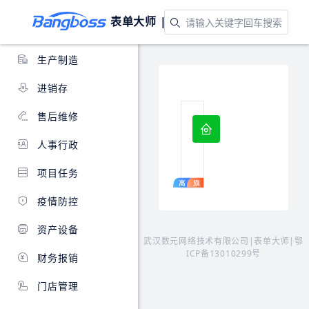
入门示例
表单大师 |
应用模板
客户管理
生产制造
进销存
售后维修
公司车辆管理
对
人事行政
企
业
项目任务
车
辆
疫情防控
进
行
资产设备
统
武汉数元网络技术有限公司|表单大师|
鄂
一
ICP备13010299号
财务报销
管
理，
门店管理
支
持