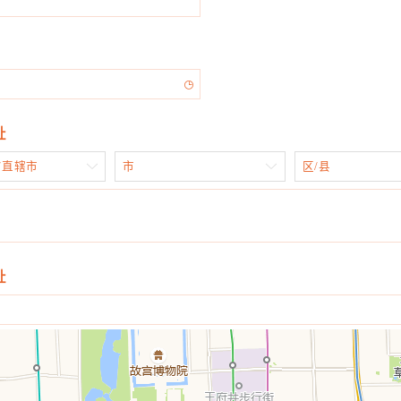

址
/直辖市

市

区/县
址