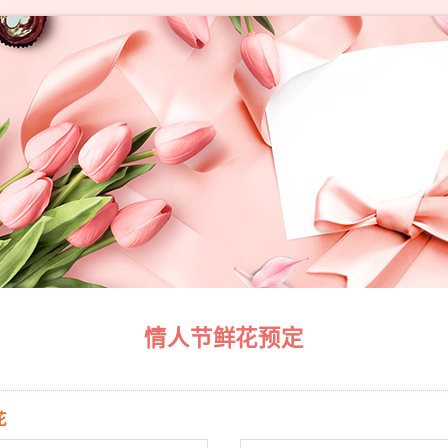
情人节鲜花预定
花