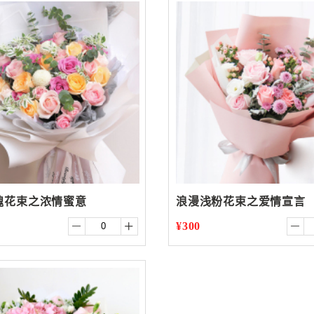
瑰花束之浓情蜜意
浪漫浅粉花束之爱情宣言
¥300


