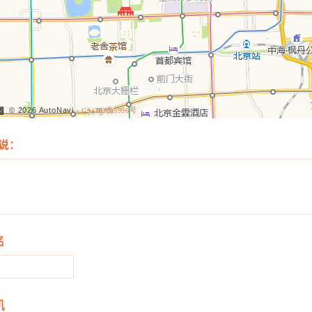
© 2026 AutoNavi
- GS(2025)5996号
说：
名
机