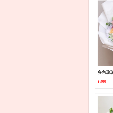
多色玫
¥300