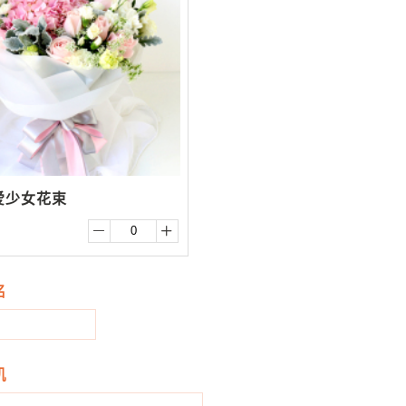
爱少女花束


名
机