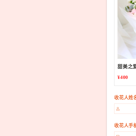
甜美之
¥400
收花人姓

收花人手