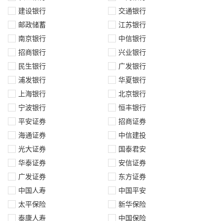
建设银行
交通银行
邮政储蓄
江苏银行
南京银行
中信银行
招商银行
兴业银行
民生银行
广发银行
浦发银行
华夏银行
上海银行
北京银行
宁波银行
恒丰银行
平安证券
招商证券
海通证券
中信建投
光大证券
国泰君安
华泰证券
安信证券
广发证券
东方证券
中国人寿
中国平安
太平保险
新华保险
泰康人寿
中国保险